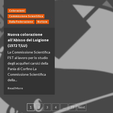
Colorazioni
Commissione Scientifica
Dalla Federazione
Notizie
Nuova colorazione
all’Abisso del Luigione
(1572 T/LU)
La Commissione Scientifica
FST al lavoro per lo studio
degli acquiferi carsici della
Pania di Corfino La
Commissione Scientifica
della...
Read More
Paginazione
1
2
3
4
…
77
Next