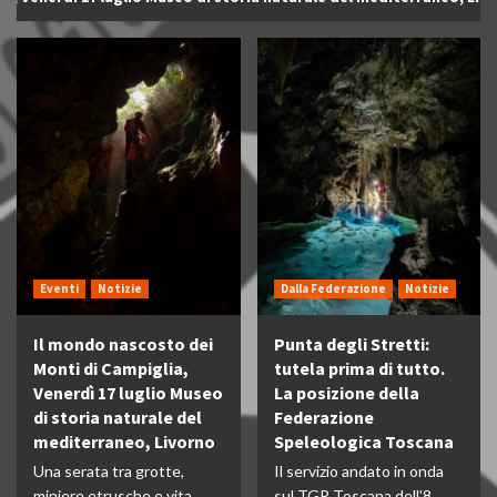
Eventi
Notizie
Dalla Federazione
Notizie
Il mondo nascosto dei
Punta degli Stretti:
Monti di Campiglia,
tutela prima di tutto.
Venerdì 17 luglio Museo
La posizione della
di storia naturale del
Federazione
mediterraneo, Livorno
Speleologica Toscana
Una serata tra grotte,
Il servizio andato in onda
miniere etrusche e vita
sul TGR Toscana dell'8